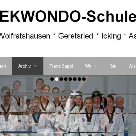
ten
Archiv
Franz Sappl
Wir
Sie
Wis
Zum
Inhalt
springen