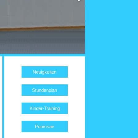
Neuigkeiten
Stundenplan
Kinder-Training
Poomsae