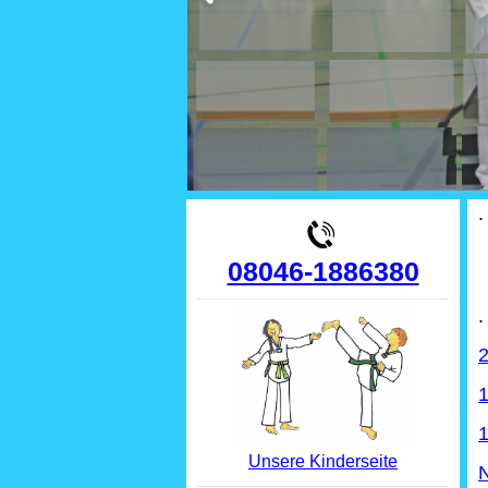
.
08046-1886380
.
2
1
1
Unsere Kinderseite