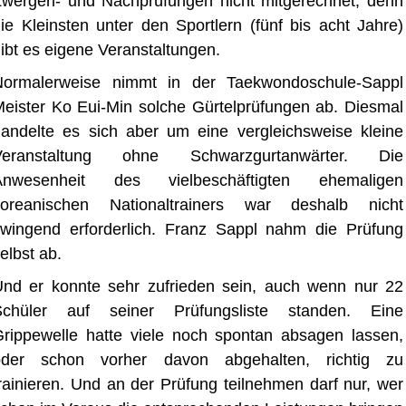
wergerl- und Nachprüfungen nicht mitgerechnet, denn
ie Kleinsten unter den Sportlern (fünf bis acht Jahre)
ibt es eigene Veranstaltungen.
Normalerweise nimmt in der Taekwondoschule-Sappl
eister Ko Eui-Min solche Gürtelprüfungen ab. Diesmal
andelte es sich aber um eine vergleichsweise kleine
Veranstaltung ohne Schwarzgurtanwärter. Die
Anwesenheit des vielbeschäftigten ehemaligen
koreanischen Nationaltrainers war deshalb nicht
wingend erforderlich. Franz Sappl nahm die Prüfung
elbst ab.
nd er konnte sehr zufrieden sein, auch wenn nur 22
Schüler auf seiner Prüfungsliste standen. Eine
rippewelle hatte viele noch spontan absagen lassen,
oder schon vorher davon abgehalten, richtig zu
rainieren. Und an der Prüfung teilnehmen darf nur, wer