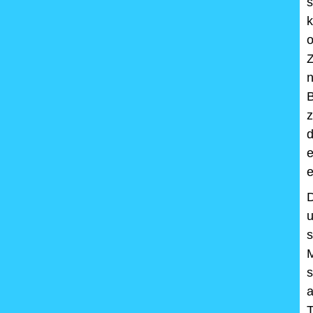
s
k
o
Z
B
z
e
e
D
u
s
M
T