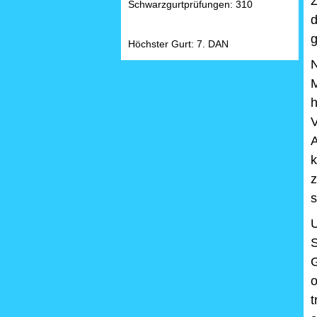
Z
Schwarzgurtprüfungen: 310
d
g
Höchster Gurt: 7. DAN
M
h
z
s
U
G
t