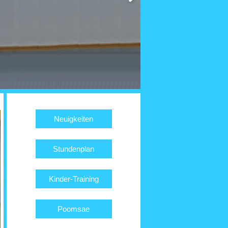
Neuigkeiten
Stundenplan
Kinder-Training
Poomsae