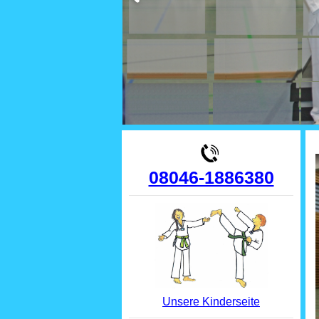
08046-1886380
Unsere Kinderseite