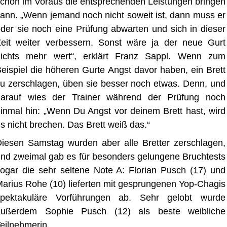
chon im Voraus die entsprechenden Leistungen bringen
ann. „Wenn jemand noch nicht soweit ist, dann muss er
der sie noch eine Prüfung abwarten und sich in dieser
eit weiter verbessern. Sonst wäre ja der neue Gurt
nichts mehr wert“, erklärt Franz Sappl. Wenn zum
eispiel die höheren Gurte Angst davor haben, ein Brett
u zerschlagen, üben sie besser noch etwas. Denn, und
darauf wies der Trainer während der Prüfung noch
inmal hin: „Wenn Du Angst vor deinem Brett hast, wird
s nicht brechen. Das Brett weiß das.“
iesen Samstag wurden aber alle Bretter zerschlagen,
nd zweimal gab es für besonders gelungene Bruchtests
ogar die sehr seltene Note A: Florian Pusch (17) und
arius Rohe (10) lieferten mit gesprungenen Yop-Chagis
spektakuläre Vorführungen ab. Sehr gelobt wurde
außerdem Sophie Pusch (12) als beste weibliche
eilnehmerin.