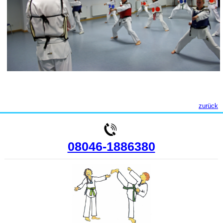
zurück
08046-1886380