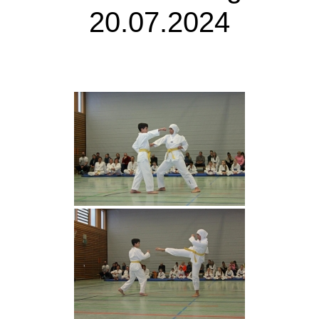
20.07.2024